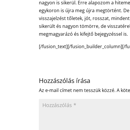
nagyon is sikerül. Erre alapozom a hitem
egykoron is újra meg újra megtörtént. De
visszajelzést tőletek, jót, rosszat, minden
sikerült és nagyon tömörre, de visszatér
megmagyarázó és kifejtő bejegyzéssel is.
[/fusion_text][/fusion_builder_column][/f
Hozzászólás írása
Az e-mail címet nem tesszük közzé.
A köt