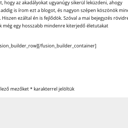
et, hogy az akadályokat ugyanúgy sikerül leküzdeni, ahogy
 addig is írom ezt a blogot, és nagyon szépen köszönök mi
t. Hiszen ezáltal én is fejlődök. Szóval a mai bejegyzés rövidr
ek még egy hosszabb mindenre kiterjedő életutakat
usion_builder_row][/fusion_builder_container]
elező mezőket
*
karakterrel jelöltük