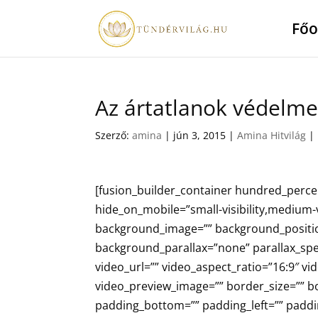
Főo
Az ártatlanok védelme
Szerző:
amina
|
jún 3, 2015
|
Amina Hitvilág
|
[fusion_builder_container hundred_perc
hide_on_mobile=”small-visibility,medium-vis
background_image=”” background_positio
background_parallax=”none” parallax_sp
video_url=”” video_aspect_ratio=”16:9″ v
video_preview_image=”” border_size=”” bo
padding_bottom=”” padding_left=”” paddi