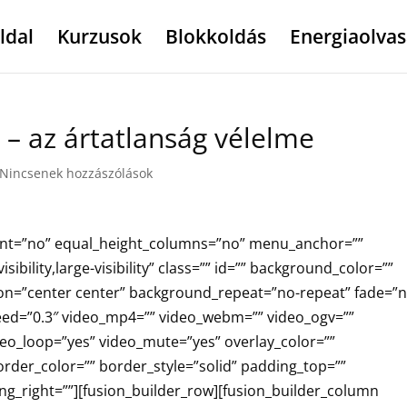
ldal
Kurzusok
Blokkoldás
Energiaolvas
 – az ártatlanság vélelme
Nincsenek hozzászólások
ent=”no” equal_height_columns=”no” menu_anchor=””
ibility,large-visibility” class=”” id=”” background_color=””
n=”center center” background_repeat=”no-repeat” fade=”
eed=”0.3″ video_mp4=”” video_webm=”” video_ogv=””
ideo_loop=”yes” video_mute=”yes” overlay_color=””
rder_color=”” border_style=”solid” padding_top=””
ng_right=””][fusion_builder_row][fusion_builder_column