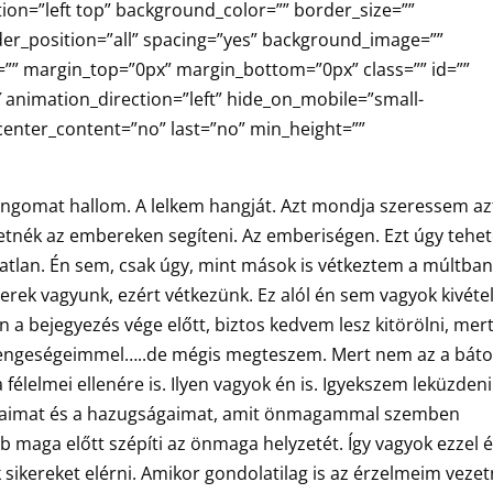
ion=”left top” background_color=”” border_size=””
der_position=”all” spacing=”yes” background_image=””
”” margin_top=”0px” margin_bottom=”0px” class=”” id=””
 animation_direction=”left” hide_on_mobile=”small-
ty” center_content=”no” last=”no” min_height=””
angomat hallom. A lelkem hangját. Azt mondja szeressem az
eretnék az embereken segíteni. Az emberiségen. Ezt úgy teh
tatlan. Én sem, csak úgy, mint mások is vétkeztem a múltban
erek vagyunk, ezért vétkezünk. Ez alól én sem vagyok kivétel
a bejegyezés vége előtt, biztos kedvem lesz kitörölni, mer
ngeségeimmel…..de mégis megteszem. Mert nem az a báto
 félelmei ellenére is. Ilyen vagyok én is. Igyekszem leküzdeni
ataimat és a hazugságaimat, amit önmagammal szemben
bb maga előtt szépíti az önmaga helyzetét. Így vagyok ezzel 
sikereket elérni. Amikor gondolatilag is az érzelmeim vezet