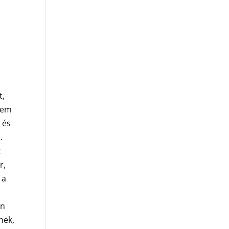
t,
etem
 és
.
t
r,
 a
én
nek,