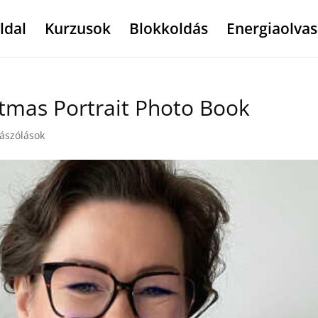
ldal
Kurzusok
Blokkoldás
Energiaolvas
stmas Portrait Photo Book
ászólások