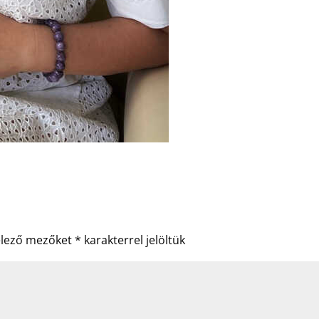
elező mezőket
*
karakterrel jelöltük