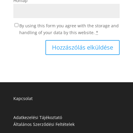
Honlap
By using this form you agree with the storage and
handling of your data by this website.
*
Kapcsolat
Adatkezelési Tájékoztató
Általános Szerződési Feltételek