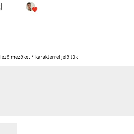
elező mezőket
*
karakterrel jelöltük