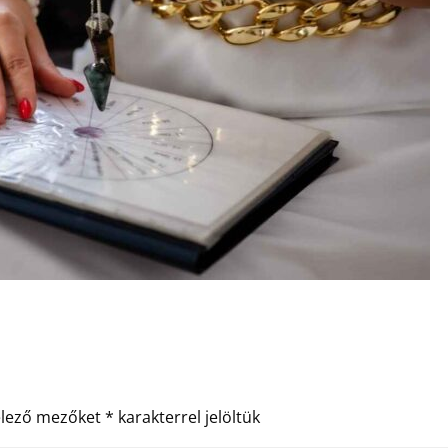
elező mezőket
*
karakterrel jelöltük