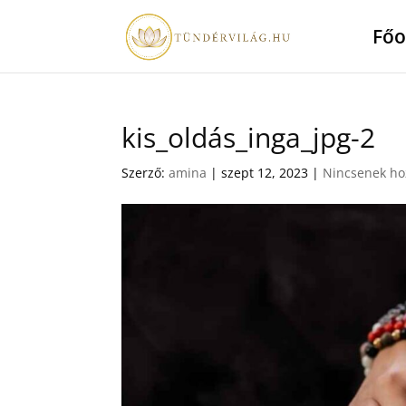
Főo
kis_oldás_inga_jpg-2
Szerző:
amina
|
szept 12, 2023
|
Nincsenek ho