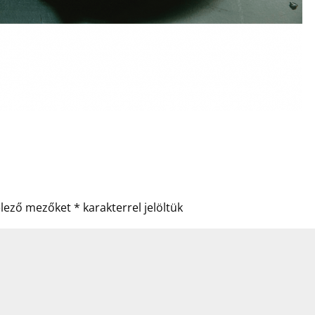
elező mezőket
*
karakterrel jelöltük